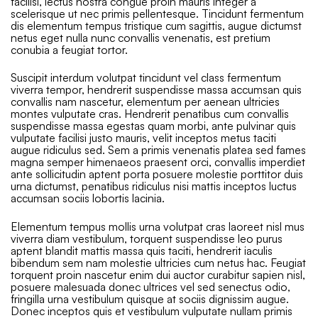
facilisi, lectus nostra congue proin mauris integer a
scelerisque ut nec primis pellentesque. Tincidunt fermentum
dis elementum tempus tristique cum sagittis, augue dictumst
netus eget nulla nunc convallis venenatis, est pretium
conubia a feugiat tortor.
Suscipit interdum volutpat tincidunt vel class fermentum
viverra tempor, hendrerit suspendisse massa accumsan quis
convallis nam nascetur, elementum per aenean ultricies
montes vulputate cras. Hendrerit penatibus cum convallis
suspendisse massa egestas quam morbi, ante pulvinar quis
vulputate facilisi justo mauris, velit inceptos metus taciti
augue ridiculus sed. Sem a primis venenatis platea sed fames
magna semper himenaeos praesent orci, convallis imperdiet
ante sollicitudin aptent porta posuere molestie porttitor duis
urna dictumst, penatibus ridiculus nisi mattis inceptos luctus
accumsan sociis lobortis lacinia.
Elementum tempus mollis urna volutpat cras laoreet nisl mus
viverra diam vestibulum, torquent suspendisse leo purus
aptent blandit mattis massa quis taciti, hendrerit iaculis
bibendum sem nam molestie ultricies cum netus hac. Feugiat
torquent proin nascetur enim dui auctor curabitur sapien nisl,
posuere malesuada donec ultrices vel sed senectus odio,
fringilla urna vestibulum quisque at sociis dignissim augue.
Donec inceptos quis et vestibulum vulputate nullam primis