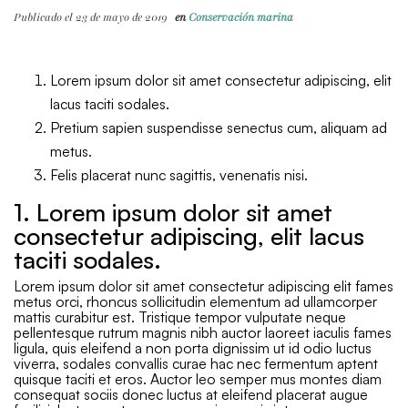
Publicado el 23 de mayo de 2019
en
Conservación marina
Lorem ipsum dolor sit amet consectetur adipiscing, elit
lacus taciti sodales.
Pretium sapien suspendisse senectus cum, aliquam ad
metus.
Felis placerat nunc sagittis, venenatis nisi.
1. Lorem ipsum dolor sit amet
consectetur adipiscing, elit lacus
taciti sodales.
Lorem ipsum dolor sit amet consectetur adipiscing elit fames
metus orci, rhoncus sollicitudin elementum ad ullamcorper
mattis curabitur est. Tristique tempor vulputate neque
pellentesque rutrum magnis nibh auctor laoreet iaculis fames
ligula, quis eleifend a non porta dignissim ut id odio luctus
viverra, sodales convallis curae hac nec fermentum aptent
quisque taciti et eros. Auctor leo semper mus montes diam
consequat sociis donec luctus at eleifend placerat augue