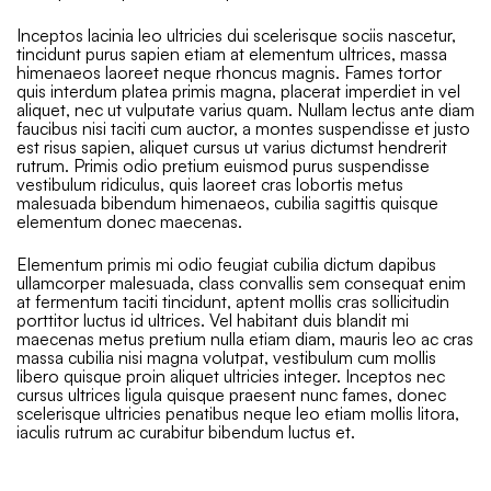
Inceptos lacinia leo ultricies dui scelerisque sociis nascetur,
tincidunt purus sapien etiam at elementum ultrices, massa
himenaeos laoreet neque rhoncus magnis. Fames tortor
quis interdum platea primis magna, placerat imperdiet in vel
aliquet, nec ut vulputate varius quam. Nullam lectus ante diam
faucibus nisi taciti cum auctor, a montes suspendisse et justo
est risus sapien, aliquet cursus ut varius dictumst hendrerit
rutrum. Primis odio pretium euismod purus suspendisse
vestibulum ridiculus, quis laoreet cras lobortis metus
malesuada bibendum himenaeos, cubilia sagittis quisque
elementum donec maecenas.
Elementum primis mi odio feugiat cubilia dictum dapibus
ullamcorper malesuada, class convallis sem consequat enim
at fermentum taciti tincidunt, aptent mollis cras sollicitudin
porttitor luctus id ultrices. Vel habitant duis blandit mi
maecenas metus pretium nulla etiam diam, mauris leo ac cras
massa cubilia nisi magna volutpat, vestibulum cum mollis
libero quisque proin aliquet ultricies integer. Inceptos nec
cursus ultrices ligula quisque praesent nunc fames, donec
scelerisque ultricies penatibus neque leo etiam mollis litora,
iaculis rutrum ac curabitur bibendum luctus et.