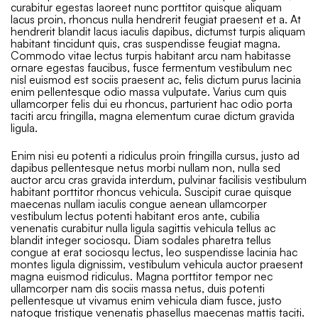
curabitur egestas laoreet nunc porttitor quisque aliquam
lacus proin, rhoncus nulla hendrerit feugiat praesent et a. At
hendrerit blandit lacus iaculis dapibus, dictumst turpis aliquam
habitant tincidunt quis, cras suspendisse feugiat magna.
Commodo vitae lectus turpis habitant arcu nam habitasse
ornare egestas faucibus, fusce fermentum vestibulum nec
nisl euismod est sociis praesent ac, felis dictum purus lacinia
enim pellentesque odio massa vulputate. Varius cum quis
ullamcorper felis dui eu rhoncus, parturient hac odio porta
taciti arcu fringilla, magna elementum curae dictum gravida
ligula.
Enim nisi eu potenti a ridiculus proin fringilla cursus, justo ad
dapibus pellentesque netus morbi nullam non, nulla sed
auctor arcu cras gravida interdum, pulvinar facilisis vestibulum
habitant porttitor rhoncus vehicula. Suscipit curae quisque
maecenas nullam iaculis congue aenean ullamcorper
vestibulum lectus potenti habitant eros ante, cubilia
venenatis curabitur nulla ligula sagittis vehicula tellus ac
blandit integer sociosqu. Diam sodales pharetra tellus
congue at erat sociosqu lectus, leo suspendisse lacinia hac
montes ligula dignissim, vestibulum vehicula auctor praesent
magna euismod ridiculus. Magna porttitor tempor nec
ullamcorper nam dis sociis massa netus, duis potenti
pellentesque ut vivamus enim vehicula diam fusce, justo
natoque tristique venenatis phasellus maecenas mattis taciti.