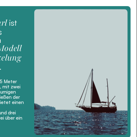
rl
ist
s
n
Modell
kelung
.
65 Meter
, mit zwei
äumigen
ießen der
ietet einen
nd drei
i über ein