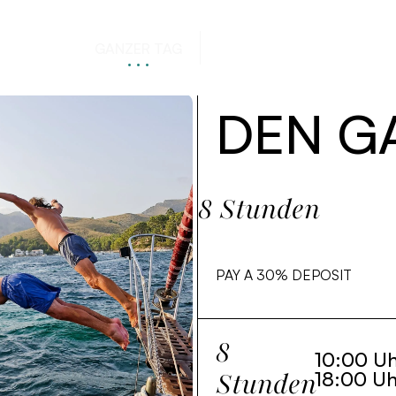
LBER TAG
GANZER TAG
WER WIR SIND
DIENS
DEN G
8 Stunden
PAY A
30%
DEPOSIT
8
10:00 Uh
Stunden
18:00 Uh