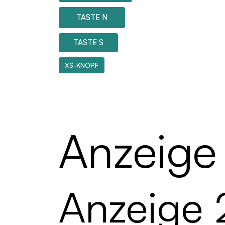
TASTE N
TASTE S
XS-KNOPF
Anzeige 
Anzeige 