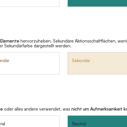
 Elemente
hervorzuheben. Sekundäre Aktionsschaltflächen, wenig
ner Sekundärfarbe dargestellt werden.
undär
Sekundär
te
oder alles andere verwendet, was
nicht um Aufmerksamkeit k
ral
Neutral