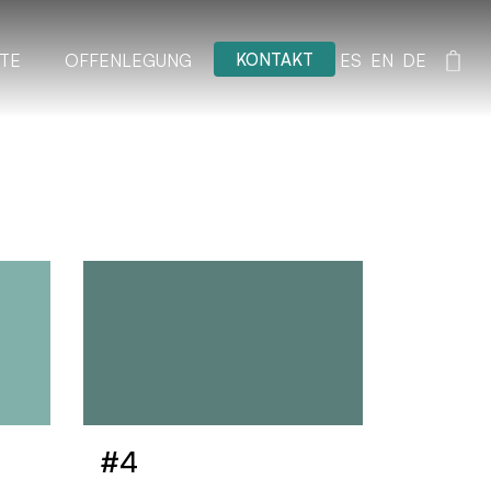
KONTAKT
TE
OFFENLEGUNG
ES
EN
DE
#4