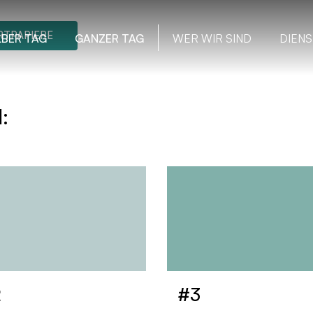
TPAPIERE
LBER TAG
GANZER TAG
WER WIR SIND
DIENS
:
2
#3