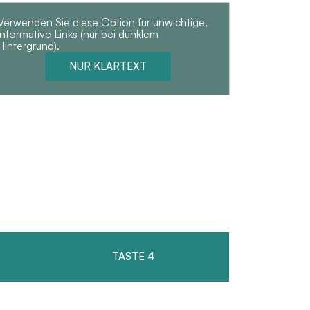
Verwenden Sie diese Option für unwichtige,
informative Links (nur bei dunklem
Hintergrund).
NUR KLARTEXT
TASTE 4