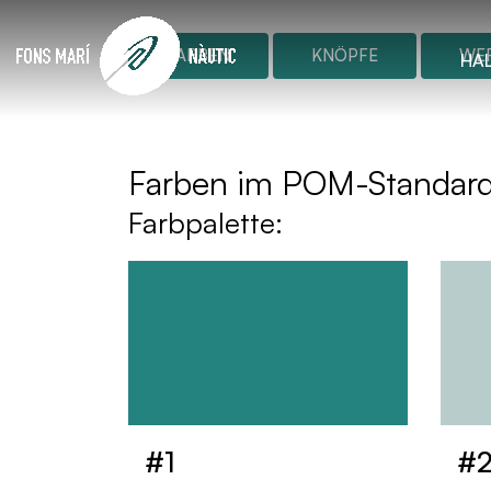
FARBEN
KNÖPFE
WER
HA
Farben im POM-Standard
Farbpalette:
#1
#