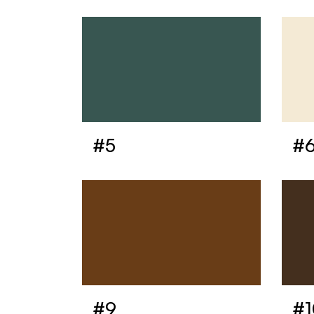
#5
#
#9
#1